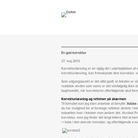
En god korrektur
27. maj 2013
Korrekturlæsning er en vigtig del i udarbejdelsen af e
korrekturlæsning, kan fremskynde dine korrektur- 
Som udgangspunkt er det altid godt, at teksten er så
realistisk verden som vores er det selvfølgelig ikke a
baghovedet, når korrekturen efterfølgende skal fore
Korrekturlæsning og rettelser på skærmen
Til formålet kan jeg klart anbefale at benytte
’Adobe 
du har mulighed for at foretage rettelser direkte i te
indsættes hvor i teksten man ønsker det. Acrobat P
korrektur, men jeg finder det langt lettere blot at ben
-> tools i den øverste menubar, og efterfølgende e-mail