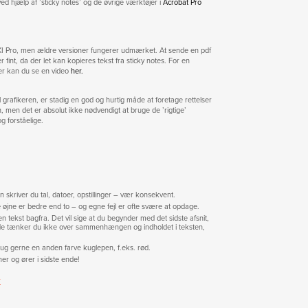
d hjælp af ’sticky notes’ og de øvrige værktøjer i
Acrobat Pro
XI Pro, men ældre versioner fungerer udmærket. At sende en pdf
 fint, da der let kan kopieres tekst fra sticky notes. For en
er kan du se en video
her.
grafikeren, er stadig en god og hurtig måde at foretage rettelser
gn, men det er absolut ikke nødvendigt at bruge de ’rigtige’
g forståelige.
an skriver du tal, datoer, opstillinger – vær konsekvent.
 øjne er bedre end to – og egne fejl er ofte svære at opdage.
tekst bagfra. Det vil sige at du begynder med det sidste afsnit,
åde tænker du ikke over sammenhængen og indholdet i teksten,
rug gerne en anden farve kuglepen, f.eks. rød.
ner og ører i sidste ende!
r