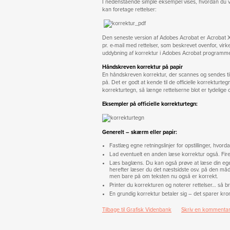
I nedenstående simple eksempel vises, hvordan du ve
kan foretage rettelser:
Den seneste version af Adobes Acrobat er Acrobat 
pr. e-mail med rettelser, som beskrevet ovenfor, virker
uddybning af korrektur i Adobes Acrobat programm
Håndskreven korrektur på papir
En håndskreven korrektur, der scannes og sendes til 
på. Det er godt at kende til de officielle korrekturte
korrekturtegn, så længe rettelserne blot er tydelige o
Eksempler på officielle korrekturtegn:
Generelt – skærm eller papir:
Fastlæg egne retningslinjer for opstillinger, hvord
Lad eventuelt en anden læse korrektur også. Fire
Læs baglæns. Du kan også prøve at læse din egen 
herefter læser du det næstsidste osv. på den m
men bare på om teksten nu også er korrekt.
Printer du korrekturen og noterer rettelser… så b
En grundig korrektur betaler sig – det sparer kro
Tilbage til Grafisk Videnbank
Skriv en kommenta