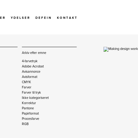
 E R
Y D E L S E R
D E F E I N
K O N T A K T
Arkiv efter emne
4-farvetryk
Adobe Acrobat
Avisannonce
Avisformat
CMYK
Farver
Farver til tryk
Ikke kategoriseret
Korrektur
Pantone
Papirformat
Procesfarve
RGB