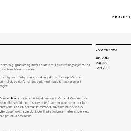
P R O J E K T
Arkiv efter dato
Juni 2013
Maj 2013
n tryksag, grafiker og bestiller imellem. Enkle retningslinjer for en
April 2013
og godkendelsesprocesser.
 færdig som muligt, når en tryksag skal sættes op. Men i en
ltid muligt, og derfor er det godt med nogle få huskeregler i
tages:
Acrobat Pro
’, som er en udvidet version af Acrobat Reader, hvor
ksten eller ved hjælp af ’sticky notes’, som er gule noter, der kan
rofessional kan en hel masse med den såkaldte online-share-
ytte disse ’tools’, som du finder i højre kolonne – eller under view
e pdf’en til bestilleren.