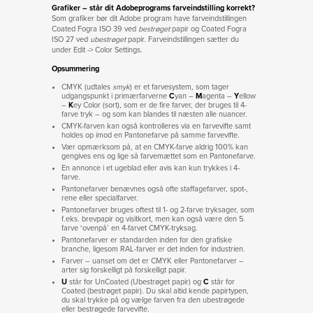
Grafiker – står dit Adobeprograms farveindstilling korrekt?
Som grafiker bør dit Adobe program have farveindstillingen
Coated Fogra ISO 39 ved
bestrøget
papir og Coated Fogra
ISO 27 ved
ubestrøget
papir. Farveindstillingen sætter du
under Edit -> Color Settings.
Opsummering
CMYK (udtales
smyk
) er et farvesystem, som tager
udgangspunkt i primærfarverne
C
yan –
M
agenta –
Y
ellow
–
K
ey Color (sort), som er de fire farver, der bruges til 4-
farve tryk – og som kan blandes til næsten alle nuancer.
CMYK-farven kan også kontrolleres via en farvevifte samt
holdes op imod en Pantonefarve på samme farvevifte.
Vær opmærksom på, at en CMYK-farve aldrig 100% kan
gengives ens og lige så farvemættet som en Pantonefarve.
En annonce i et ugeblad eller avis kan kun trykkes i 4-
farve.
Pantonefarver benævnes også ofte staffagefarver, spot-,
rene eller specialfarver.
Pantonefarver bruges oftest til 1- og 2-farve tryksager, som
f.eks. brevpapir og visitkort, men kan også være den 5.
farve ‘ovenpå’ en 4-farvet CMYK-tryksag.
Pantonefarver er standarden inden for den grafiske
branche, ligesom RAL-farver er det inden for industrien.
Farver – uanset om det er CMYK eller Pantonefarver –
arter sig forskelligt på forskelligt papir.
U
står for UnCoated (Ubestrøget papir) og
C
står for
Coated (bestrøget papir). Du skal altid kende papirtypen,
du skal trykke på og vælge farven fra den ubestrøgede
eller bestrøgede farvevifte.