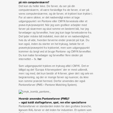
på min computerskærm?
Det kan du heller ikke. De farver, du ser på din
computerskærm, vil være forskellige fra de farver, vi ser på
vores computerskærme, og de farver, et trykkeri kan trykke i.
For at være sikker, er det nødvendigt enten at tage
udgangspunkt i en Pantone eller CMYK-farveskala eller et
prøve-tryk/prøveprint: Når jeg som grafiker arbejder med
farver på skærmen og skal ramme en bestemt blå, har jeg
farvebøger og farvevifter, hvor jeg kan tage farvekoderne fra.
Det lyder måske lidt indviklet, men det er en nødvendighed,
hvis du vil vide, hvordan farverne ender præcist på tryk. Du
kan også, inden du starter en hel tryksag, betale for et
prøvetryk/prøveprint fra trykkeriet, men som udgangspunkt
kommer du langt ved at bruge Pantone- og CMYK-farvevifter.
Du kan købe farvebøger og farvevifter flere steder på
internettet – fx.
her
Som udgangspunkt trykkes en tryksag altid i CMYK. Det er
billigst og det ‘Europa 4-farvesystem’ der er mest udbredt,
men i og med, det kun består af 4-farver, giver det i sig selv en
begrænsning, og der er mange farver og nuancer, du ikke
kan ramme præcist hermed. Derfor anvendes der også
Pantonefarver (PMS = Pantone Matching System).
Hvornår anvendes Pantonefarver (PMS)?
– også kaldt staffagefarve, spot, ren eller specialfarve
Pantonefarver er standarden inden for den grafiske branche,
ligesom RAL-farver er det inden for industrien. Et system som