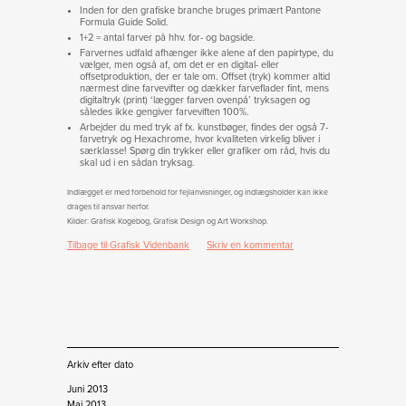
Inden for den grafiske branche bruges primært Pantone
Formula Guide Solid.
1+2 = antal farver på hhv. for- og bagside.
Farvernes udfald afhænger ikke alene af den papirtype, du
vælger, men også af, om det er en digital- eller
offsetproduktion, der er tale om. Offset (tryk) kommer altid
nærmest dine farvevifter og dækker farveflader fint, mens
digitaltryk (print) ‘lægger farven ovenpå’ tryksagen og
således ikke gengiver farveviften 100%.
Arbejder du med tryk af fx. kunstbøger, findes der også 7-
farvetryk og Hexachrome, hvor kvaliteten virkelig bliver i
særklasse! Spørg din trykker eller grafiker om råd, hvis du
skal ud i en sådan tryksag.
Indlægget er med forbehold for fejlanvisninger, og indlægsholder kan ikke
drages til ansvar herfor.
Kilder: Grafisk Kogebog, Grafisk Design og Art Workshop.
Tilbage til Grafisk Videnbank
Skriv en kommentar
Arkiv efter dato
Juni 2013
Maj 2013