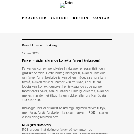
P R O J E K T E R
Y D E L S E R
D E F E I N
K O N T A K T
Korrekte farver i tryksagen
17. juni 2013
Farver – sådan sikrer du korrekte farver i tryksagen!
Farver og korrekt gengivelse i tryksager er essentielt i den
grafiske verden. Dette indlæg bidrager til, hvad du bør vide
om farver for at beskrive farven på en måde, så andre kan
forstå, hvilken farve du mener – samt sikre, at du fx. får
logofarven korrekt gengivet i en tryksag, og at de øvrige
farver ellers bliver, som du ønsker. Endelig forklares, hvad der
menes, når der i et tilbud fra en trykker eller grafiker fx. står,
1+0 eller 4+0.
Indlægget her vil primært beskæftige sig med farver til tryk,
men for at forstå forskellen fra skærmfarver – RGB – starter
vi indledningsvis med det:
RGB (skærmfarver)
RGB bruges til at definere farver på computer- og