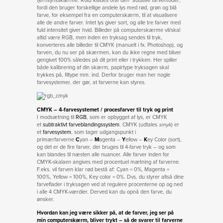
fjernsynsskærme. RGB kaldes ofte den ‘additive farvemodel’,
fordi den bruger forskellige andele lys med rød, grøn og blå
farve, for eksempel fra en computerskærm, til at visualisere
alle de andre farver. Intet lys giver sort, og alle tre farver med
fuld intensitet giver hvid. Billeder på computerskærme vil/skal
altid være RGB, men inden en tryksag sendes til tryk,
konverteres alle billeder til CMYK (manuelt i fx. Photoshop), og
farven, du nu ser på skærmen, kan du ikke regne med bliver
gengivet 100% således på dit print eller i trykken. Her spiller
både kalibrering af din skærm, papirtype tryksagen skal
trykkes på, filtype mm. ind. Derfor bruger man her nogle
farvesystemer, der gør, at farverne kan styres.
CMYK ­– 4-farvesystemet / procesfarver til tryk og print
I modsætning til
RGB
, som er opbygget af lys, er CMYK
et
subtraktivt farveblandingssystem
. CMYK (udtales
smyk
) er
et
farvesystem
, som tager udgangspunkt i
primærfarverne
C
yan –
M
agenta –
Y
ellow –
K
ey Color (sort),
og det er de fire farver, der bruges til 4-farve tryk – og som
kan blandes til næsten alle nuancer. Alle farver inden for
CMYK-skalaen angives med procentuel mætning af farverne.
F.eks. vil farven klar rød bestå af: Cyan = 0%, Magenta =
100%, Yellow = 100%, Key color = 0%. Dvs. du styrer altså dine
farveflader i tryksagen ved at regulere procenterne op og ned
i alle 4 CMYK-værdier. Derved kan du opnå den farve, du
ønsker.
Hvordan kan jeg være sikker på, at de farver, jeg ser på
min computerskærm, bliver trykt – så de svarer til farverne