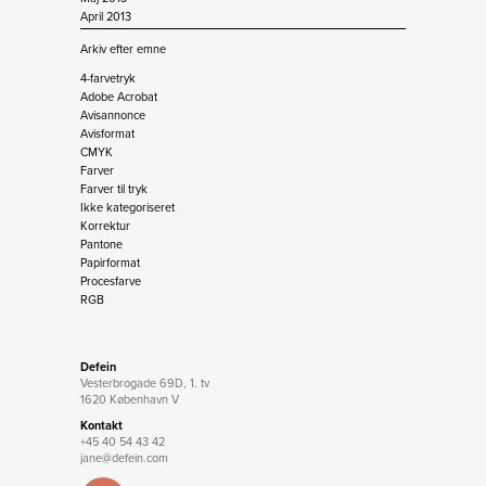
April 2013
Arkiv efter emne
4-farvetryk
Adobe Acrobat
Avisannonce
Avisformat
CMYK
Farver
Farver til tryk
Ikke kategoriseret
Korrektur
Pantone
Papirformat
Procesfarve
RGB
Defein
Vesterbrogade 69D, 1. tv
1620 København V
Kontakt
+45 40 54 43 42
jane@defein.com