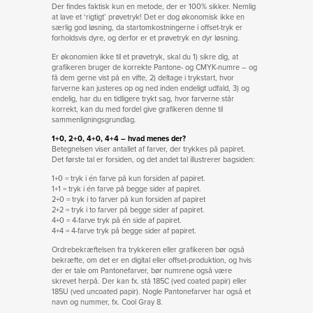
Der findes faktisk kun en metode, der er 100% sikker. Nemlig
at lave et ‘rigtigt’ prøvetryk! Det er dog økonomisk ikke en
særlig god løsning, da startomkostningerne i offset-tryk er
forholdsvis dyre, og derfor er et prøvetryk en dyr løsning.
Er økonomien ikke til et prøvetryk, skal du 1) sikre dig, at
grafikeren bruger de korrekte Pantone- og CMYK-numre – og
få dem gerne vist på en vifte, 2) deltage i trykstart, hvor
farverne kan justeres op og ned inden endeligt udfald, 3) og
endelig, har du en tidligere trykt sag, hvor farverne står
korrekt, kan du med fordel give grafikeren denne til
sammenligningsgrundlag.
1+0, 2+0, 4+0, 4+4 – hvad menes der?
Betegnelsen viser antallet af farver, der trykkes på papiret.
Det første tal er forsiden, og det andet tal illustrerer bagsiden:
1+0 = tryk i én farve på kun forsiden af papiret.
1+1 = tryk i én farve på begge sider af papiret.
2+0 = tryk i to farver på kun forsiden af papiret
2+2 = tryk i to farver på begge sider af papiret.
4+0 = 4-farve tryk på én side af papiret.
4+4 = 4-farve tryk på begge sider af papiret.
Ordrebekræftelsen fra trykkeren eller grafikeren bør også
bekræfte, om det er en digital eller offset-produktion, og hvis
der er tale om Pantonefarver, bør numrene også være
skrevet herpå. Der kan fx. stå 185C (ved coated papir) eller
185U (ved uncoated papir). Nogle Pantonefarver har også et
navn og nummer, fx. Cool Gray 8.