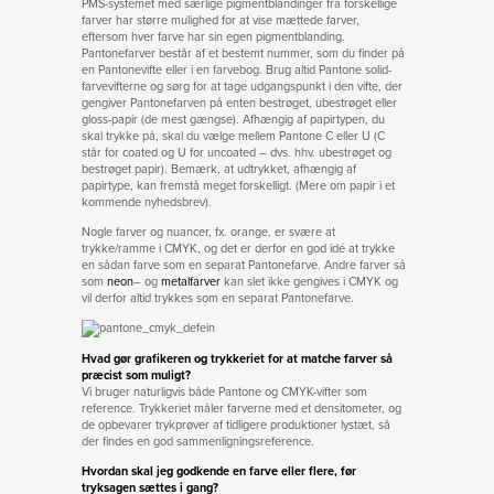
PMS-systemet med særlige pigmentblandinger fra forskellige
farver har større mulighed for at vise mættede farver,
eftersom hver farve har sin egen pigmentblanding.
Pantonefarver består af et bestemt nummer, som du finder på
en Pantonevifte eller i en farvebog. Brug altid Pantone solid-
farvevifterne og sørg for at tage udgangspunkt i den vifte, der
gengiver Pantonefarven på enten bestrøget, ubestrøget eller
gloss-papir (de mest gængse). Afhængig af papirtypen, du
skal trykke på, skal du vælge mellem Pantone C eller U (C
står for coated og U for uncoated – dvs. hhv. ubestrøget og
bestrøget papir). Bemærk, at udtrykket, afhængig af
papirtype, kan fremstå meget forskelligt. (Mere om papir i et
kommende nyhedsbrev).
Nogle farver og nuancer, fx. orange, er svære at
trykke/ramme i CMYK, og det er derfor en god idé at trykke
en sådan farve som en separat Pantonefarve. Andre farver så
som
neon
– og
metalfarver
kan slet ikke gengives i CMYK og
vil derfor altid trykkes som en separat Pantonefarve.
Hvad gør grafikeren og trykkeriet for at matche farver så
præcist som muligt?
Vi bruger naturligvis både Pantone og CMYK-vifter som
reference. Trykkeriet måler farverne med et densitometer, og
de opbevarer trykprøver af tidligere produktioner lystæt, så
der findes en god sammenligningsreference.
Hvordan skal jeg godkende en farve eller flere, før
tryksagen sættes i gang?