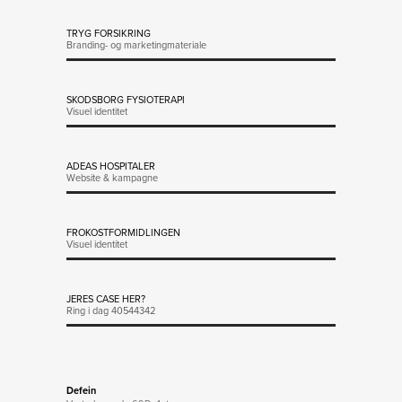
TRYG FORSIKRING
Branding- og marketingmateriale
SKODSBORG FYSIOTERAPI
Visuel identitet
ADEAS HOSPITALER
Website & kampagne
FROKOSTFORMIDLINGEN
Visuel identitet
JERES CASE HER?
Ring i dag 40544342
Defein