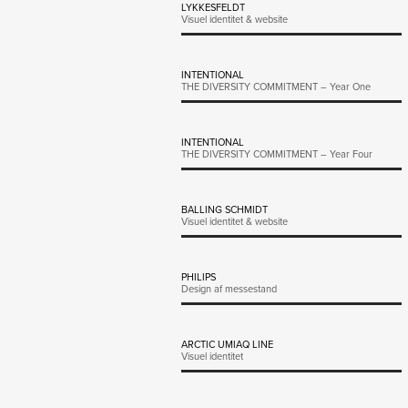
LYKKESFELDT
Visuel identitet & website
INTENTIONAL
THE DIVERSITY COMMITMENT – Year One
INTENTIONAL
THE DIVERSITY COMMITMENT – Year Four
BALLING SCHMIDT
Visuel identitet & website
PHILIPS
Design af messestand
ARCTIC UMIAQ LINE
Visuel identitet