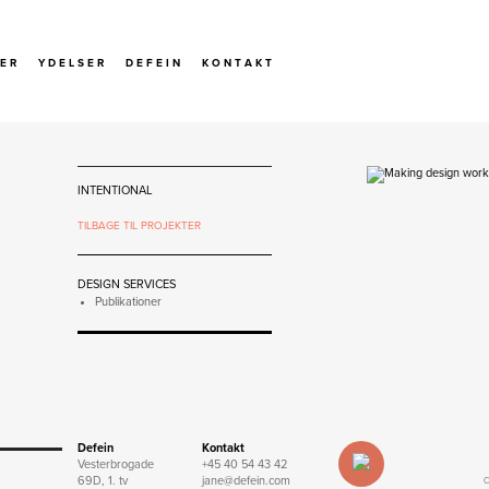
 E R
Y D E L S E R
D E F E I N
K O N T A K T
INTENTIONAL
TILBAGE TIL PROJEKTER
DESIGN SERVICES
Publikationer
Defein
Kontakt
Vesterbrogade
+45 40 54 43 42
69D, 1. tv
jane@defein.com
C