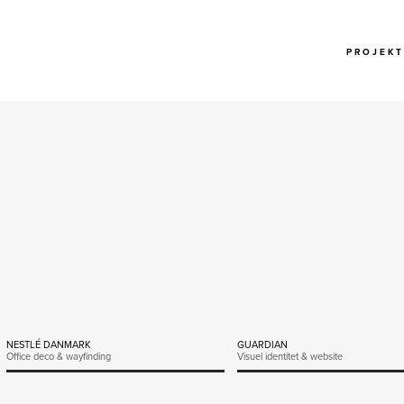
P R O J E K T
NESTLÉ DANMARK
GUARDIAN
Office deco & wayfinding
Visuel identitet & website