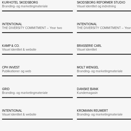
KURHOTEL SKODSBORG
SKODSBORG REFORMER STUDIO
Branding- og marketingmateriale
Visuel identitet og indretning
INTENTIONAL
INTENTIONAL
THE DIVERSITY COMMITMENT – Year two
THE DIVERSITY COMMITMENT – Year
KAMP & CO.
BRASSERIE CARL
Visuel identitet & website
Visuel identitet
CPH INVEST
MOLT WENGEL
Publikationer og web
Branding- og marketingmateriale
GRID
DANSKE BANK
Branding- og marketingmateriale
Kundemagasin
INTENTIONAL
KROMANN REUMERT
Visuel identitet & website
Branding- og marketingmateriale